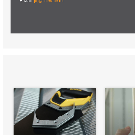
E-Mail:
jaj@linimatic.dk