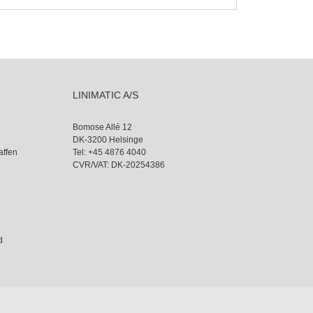
LINIMATIC A/S
Bomose Allé 12
DK-3200 Helsinge
affen
Tel:
+45 4876 4040
CVR/VAT: DK-20254386
d